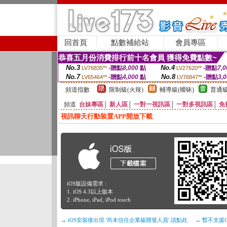
回首頁
點數補給站
會員專區
恭喜五月份消費排行前十名會員 獲得免費點數~
No.3
No.4
-贈點
8,000
點
-贈點
7,0
LV76835**
LV27620**
No.7
No.8
-贈點
4,000
點
-贈點
3,
LV65464**
LV76847**
頻道指數
限制級(火辣)
輔導級(曖昧)
普通級
頻道
台妹專區
│
新人區
│
一對一視訊區
│
一對多視訊區
│
免
視訊聊天行動裝置APP開放下載
iOS版設備需求 :
1. iOS 4.3以上版本
2. iPhone, iPad, iPod touch
→ iOS安裝後出現 '尚未信任企業級開發人員' 請點此
→ 暫不支援