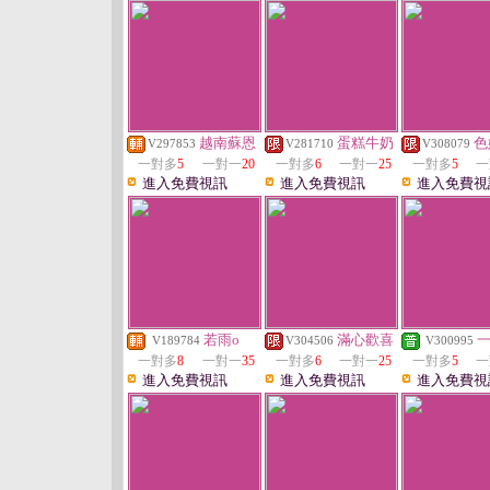
越南蘇恩
蛋糕牛奶
色
V297853
V281710
V308079
一對多
5
一對一
20
一對多
6
一對一
25
一對多
5
一
進入免費視訊
進入免費視訊
進入免費視
若雨o
滿心歡喜
V189784
V304506
V300995
一對多
8
一對一
35
一對多
6
一對一
25
一對多
5
一
進入免費視訊
進入免費視訊
進入免費視