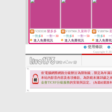
樂多多
久菜和子
若
V203538
V197900
V189784
一對多
8
一對一
30
一對多
8
一對一
50
一對多
8
一
進入免費視訊
進入免費視訊
進入免費視
使用條款
Copyright © 2
依'電腦網際網路分級辦法'為限制級，限定為年滿
1
本站內影音內容及各項條款。為防範未滿
18
歲之
金會TICRF分級服務
的安裝與設定。
(為還給愛護