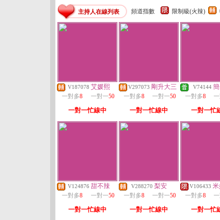
頻道指數
限制級(火辣)
主持人在線列表
艾媛熙
剛升大三
簡
V187078
V297073
V74144
一對多
8
一對一
50
一對多
8
一對一
50
一對多
8
一
一對一忙線中
一對一忙線中
一對一忙
甜不辣
梨安
米
V124876
V288270
V106433
一對多
8
一對一
50
一對多
8
一對一
50
一對多
8
一
一對一忙線中
一對一忙線中
一對一忙